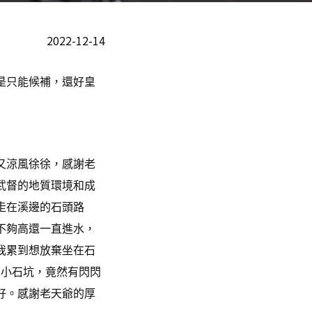
2022-12-14
是只能候補，還好皇
又涼風徐徐，感謝老
武督的地質環境和成
走在溪邊的石頭路
不夠高還一直進水，
我累到想放棄坐在石
的小石坑，竟然有閃閃
好。感謝老天爺的厚