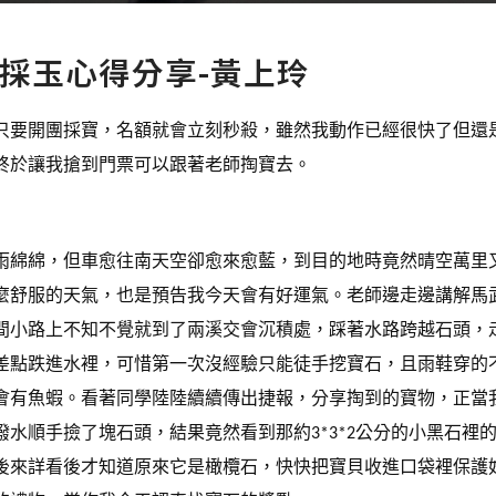
採玉心得分享-黃上玲
只要開團採寶，名額就會立刻秒殺，雖然我動作已經很快了但還
終於讓我搶到門票可以跟著老師掏寶去。
雨綿綿，但車愈往南天空卻愈來愈藍，到目的地時竟然晴空萬里
麼舒服的天氣，也是預告我今天會有好運氣。老師邊走邊講解馬
間小路上不知不覺就到了兩溪交會沉積處，踩著水路跨越石頭，
差點跌進水裡，可惜第一次沒經驗只能徒手挖寶石，且雨鞋穿的
會有魚蝦。看著同學陸陸續續傳出捷報，分享掏到的寶物，正當
撥水順手撿了塊石頭，結果竟然看到那約
公分的小黑石裡
3*3*2
後來詳看後才知道原來它是橄欖石，快快把寶貝收進口袋裡保護