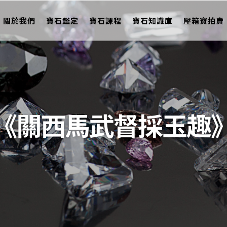
關於我們
寶石鑑定
寶石課程
寶石知識庫
壓箱寶拍賣
《關西馬武督採玉趣