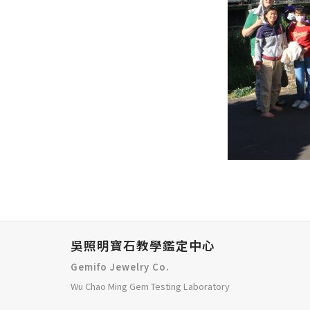
吳照明寶石教學鑑定中心
Gemifo Jewelry Co.
Wu Chao Ming Gem Testing Laboratory