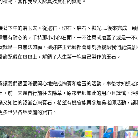
的禮物，當作我今天認真找寶石的獎勵。
接著下午的磨玉去。從選石、切石、磨石、拋光
後來完成一顆
…..
需要有耐心的，手持那小小的石頭，一不注意就磨歪了或是一不
狀就是一直無法如願，還好磨玉老師都會即刻救援讓我們能滿意
掛飾配戴在包包上，解鎖了人生第一塊自己製作的玉石。
隊讓我們很圓滿很開心地完成掏寶和磨玉的活動，事
後才知道老
上，前一天還自行前往去
除草，原來老師如此的用心且謹慎。活
樂又知性的認識台灣寶石，希望有機會能再參加吳老師活動，讓
更多世界各地美麗的寶石。