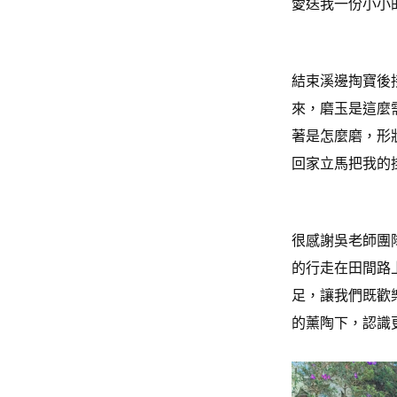
愛送我一份小小
結束溪邊掏寶後
來，磨玉是這麼
著是怎麼磨，形
回家立馬把我的
很感謝吳老師團
的行走在田間路
足，讓我們既歡
的薰陶下，認識