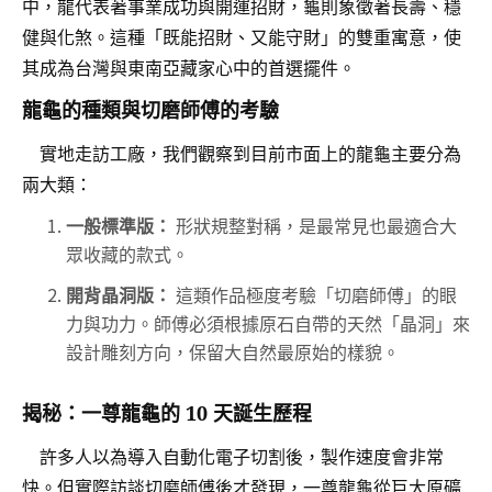
中，龍代表著事業成功與開運招財，龜則象徵著長壽、穩
健與化煞。這種「既能招財、又能守財」的雙重寓意，使
其成為台灣與東南亞藏家心中的首選擺件。
龍龜的種類與切磨師傅的考驗
實地走訪工廠，我們觀察到目前市面上的龍龜主要分為
兩大類：
一般標準版：
形狀規整對稱，是最常見也最適合大
眾收藏的款式。
開背晶洞版：
這類作品極度考驗「切磨師傅」的眼
力與功力。師傅必須根據原石自帶的天然「晶洞」來
設計雕刻方向，保留大自然最原始的樣貌。
揭秘：一尊龍龜的 10 天誕生歷程
許多人以為導入自動化電子切割後，製作速度會非常
快。但實際訪談切磨師傅後才發現，一尊龍龜從巨大原礦