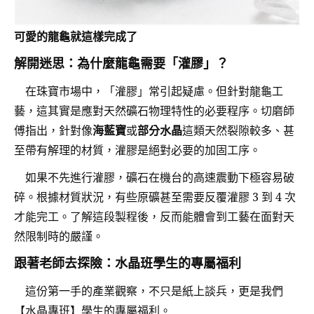
可愛的龍龜就這樣完成了
解開迷思：為什麼龍龜需要「灌膠」？
在珠寶市場中，「灌膠」常引起疑慮。但針對龍龜工
藝，這其實是應對天然礦石物理特性的必要程序。切磨師
傅指出，針對像
海藍寶
或
部分水晶
這類天然裂隙較多、甚
至帶有解理的材質，灌膠是絕對必要的加固工序。
如果不先進行灌膠，礦石在機台的高速震動下極容易破
碎。根據材質狀況，有些原礦甚至需要反覆灌膠 3 到 4 次
才能完工。了解這段製程後，反而能體會到工藝在面對天
然限制時的嚴謹。
跟著老師去探險：水晶班學生的專屬福利
這份第一手的產業觀察，不只是紙上談兵，更是我們
【水晶專班】學生的專屬福利。