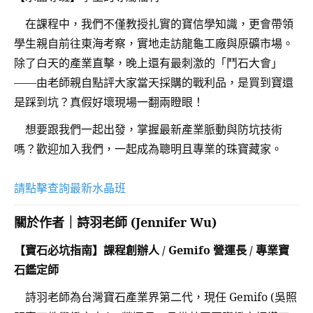
在課程中，我們不僅教授扎實的寶信學知識，更會帶領
學生親自前往東海考察，實地走訪龍龜工廠與原礦市場。
除了白天的產業直擊，晚上還有最刺激的「鬥石大會」
——由老師親自點評大家當天採購的戰利品，是買到寶還
是踩到坑？真假好壞現場一翻兩瞪眼！
想要跟我們一起出發，掌握最新產業脈動與防坑技術
嗎？歡迎加入我們，一起成為聰明且專業的珠寶藏家。
請點擊查詢最新水晶班
關於作者｜詩羽老師 (Jennifer Wu)
【寶石必坑指南】課程創辦人 / Gemifo 營運長 / 專業寶
石鑑定師
詩羽老師為台灣寶石產業界第二代，現任 Gemifo (吳照