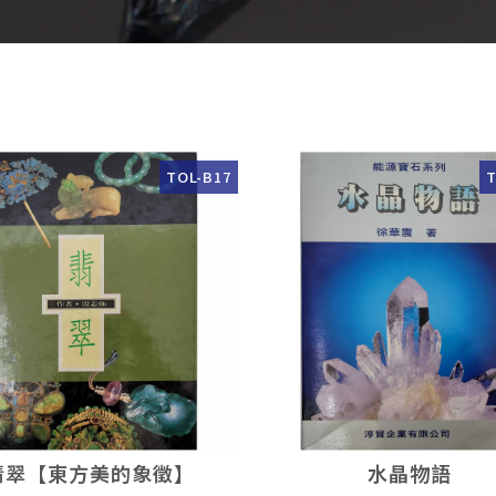
TOL-B17
T
翡翠【東方美的象徵】
水晶物語