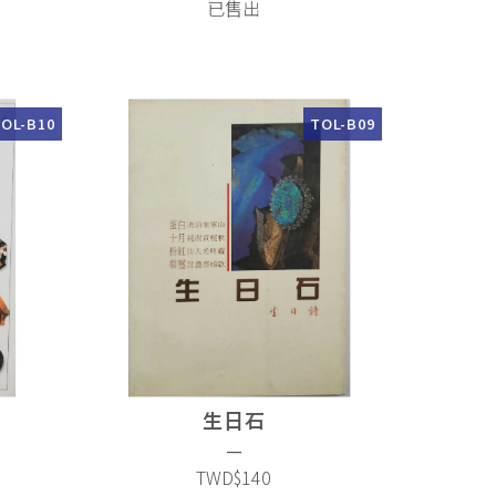
已售出
OL-B10
TOL-B09
石
生日石
—
TWD$140