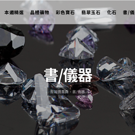
本週精選
晶體礦物
彩色寶石
翡翠玉石
化石
書/
書/儀器
壓箱寶首頁
書/儀器