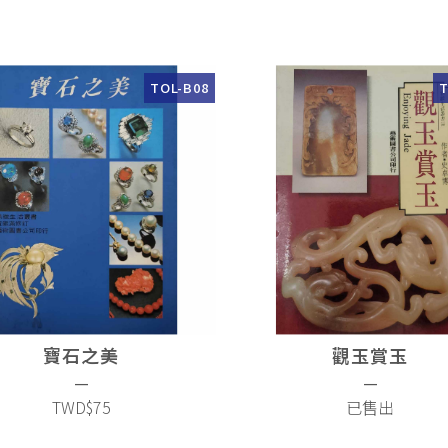
TOL-B08
T
寶石之美
觀玉賞玉
—
—
TWD$75
已售出