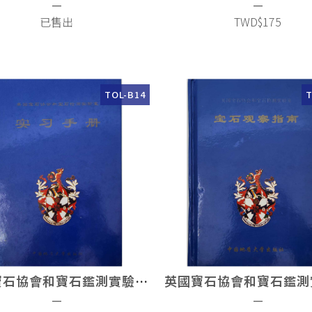
—
—
已售出
TWD$175
TOL-B14
T
英國寶石協會和寶石鑑測實驗室 實習手冊
—
—