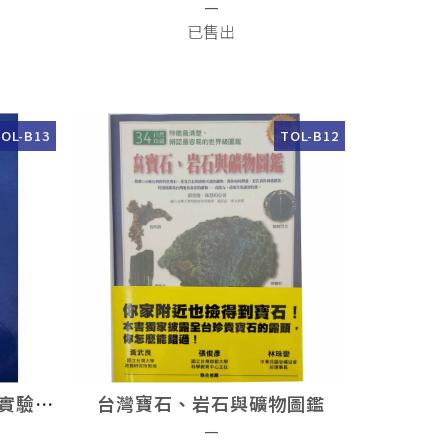
—
已售出
OL-B13
TOL-B12
英國寶石協會和寶石鑑測實驗室 寶石觀察指南
台灣寶石、岩石與礦物圖鑑
—