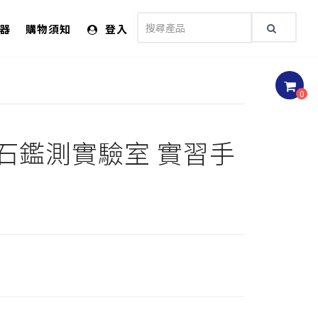
儀器
購物須知
登入
0
石鑑測實驗室 實習手