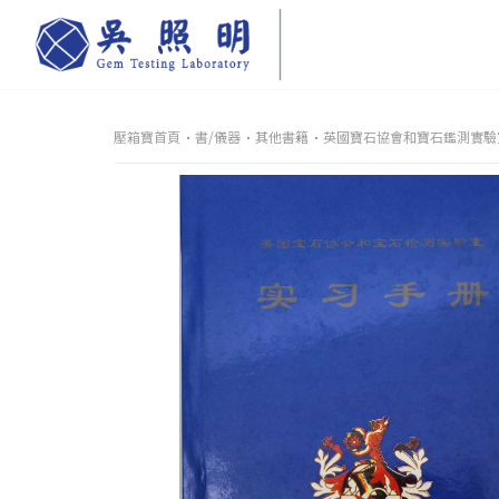
壓箱寶首頁
書/儀器
其他書籍
英國寶石協會和寶石鑑測實驗