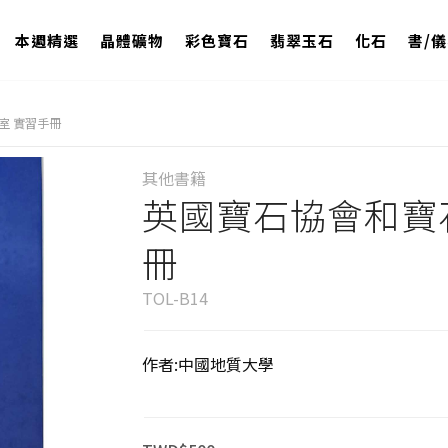
本週精選
晶體礦物
彩色寶石
翡翠玉石
化石
書/
室 實習手冊
其他書籍
英國寶石協會和寶
冊
TOL-B14
作者:中國地質大學