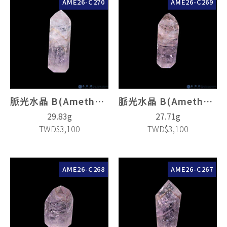
AME26-C270
AME26-C269
脈光水晶 B(Amethyst Crystal)
脈光水晶 B(Amethyst Crystal)
29.83g
27.71g
TWD$3,100
TWD$3,100
AME26-C268
AME26-C267