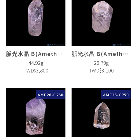
脈光水晶 B(Amethyst Crystal)
脈光水晶 B(Amethyst Crystal)
44.92g
29.79g
TWD$3,800
TWD$3,100
AME26-C260
AME26-C259