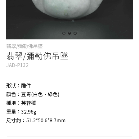
翡翠/彌勒佛吊墜
翡翠/彌勒佛吊墜
JAD-P132
形狀：雕件
顏色：豆青(白色、綠色)
種地：芙蓉種
重量：32.96g
尺寸約：51.2*50.6*8.7mm