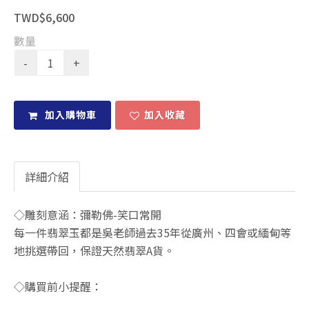
TWD$6,600
數量
加入購物車
加入收藏
詳細介紹
◇雕刻意涵：彌勒佛-笑口常開
每一件翡翠玉都是吳老師過去35年從廣州、四會或緬甸等
地挑選帶回，保證天然翡翠A貨。
◇購買前小提醒：