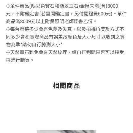
☩單件商品(限彩色寶石和翡翠玉石)金額未滿(含)8000
元，不附鑑定書(若需開鑑定書，另付開證費600元)。單件
商品滿8009元以上附吳照明老師鑑書乙份。
☩每台螢幕多少會有色差及失真，以及拍攝角度及方式不
同多少會和實際商品有誤差故顏色及大小尺寸以收到之實
物為準*請勿自行臆測大小*
☩天然寶石難免會有天然紋理，請自行判斷是否可以接受
再進行購買。
相關商品