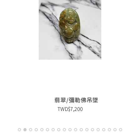
翡翠/彌勒佛吊墜
TWD$7,200