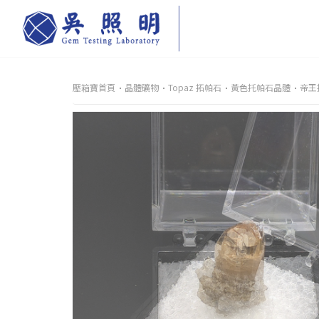
壓箱寶首頁
晶體礦物
Topaz 拓帕石
黃色托帕石晶體
帝王