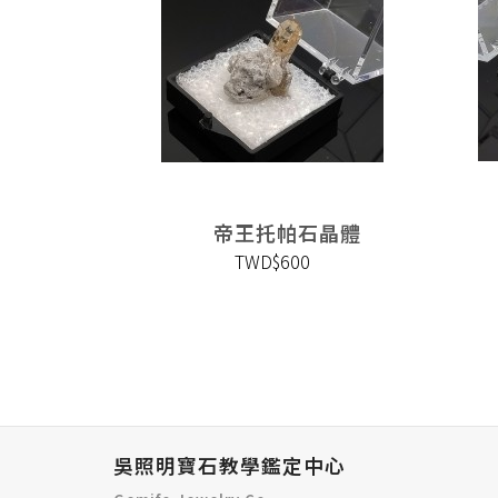
石晶體
帝王托帕石晶體
TWD$600
吳照明寶石教學鑑定中心