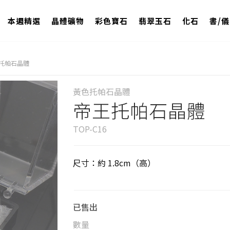
本週精選
晶體礦物
彩色寶石
翡翠玉石
化石
書/
托帕石晶體
黃色托帕石晶體
帝王托帕石晶體
TOP-C16
尺寸：約 1.8cm（高）
已售出
數量