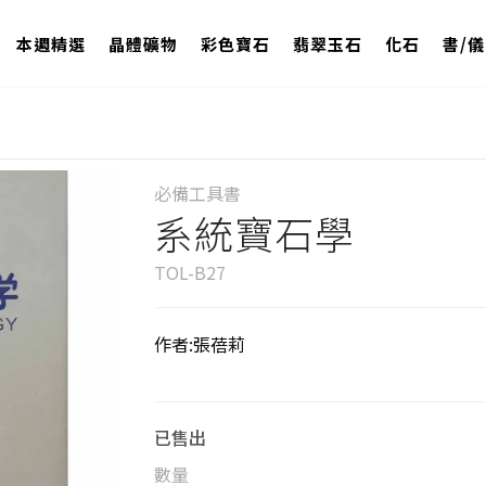
本週精選
晶體礦物
彩色寶石
翡翠玉石
化石
書/
必備工具書
系統寶石學
TOL-B27
作者:張蓓莉
已售出
數量