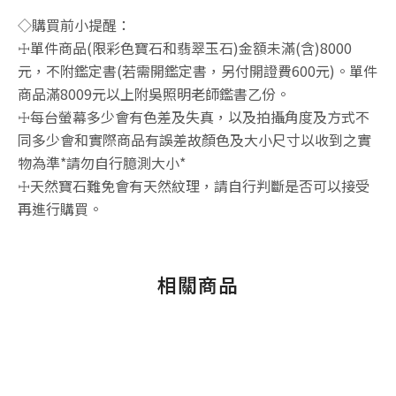
◇購買前小提醒：
☩單件商品(限彩色寶石和翡翠玉石)金額未滿(含)8000
元，不附鑑定書(若需開鑑定書，另付開證費600元)。單件
商品滿8009元以上附吳照明老師鑑書乙份。
☩每台螢幕多少會有色差及失真，以及拍攝角度及方式不
同多少會和實際商品有誤差故顏色及大小尺寸以收到之實
物為準*請勿自行臆測大小*
☩天然寶石難免會有天然紋理，請自行判斷是否可以接受
再進行購買。
相關商品