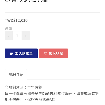
尺寸約：57.9*34.2*8.5mm
TWD$12,010
數量
加入購物車
加入收藏
詳細介紹
◇雕刻意涵：年年有餘
每一件翡翠玉都是吳老師過去35年從廣州、四會或緬甸等
地挑選帶回，保證天然翡翠A貨。