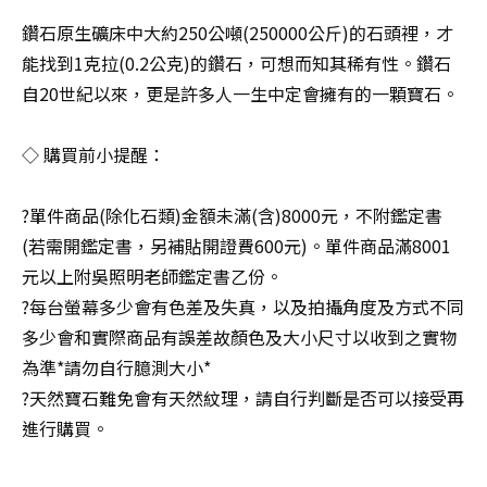
鑽石原生礦床中大約250公噸(250000公斤)的石頭裡，才
能找到1克拉(0.2公克)的鑽石，可想而知其稀有性。鑽石
自20世紀以來，更是許多人一生中定會擁有的一顆寶石。
◇ 購買前小提醒：
?單件商品(除化石類)金額未滿(含)8000元，不附鑑定書
(若需開鑑定書，另補貼開證費600元)。單件商品滿8001
元以上附吳照明老師鑑定書乙份。
?每台螢幕多少會有色差及失真，以及拍攝角度及方式不同
多少會和實際商品有誤差故顏色及大小尺寸以收到之實物
為準*請勿自行臆測大小*
?天然寶石難免會有天然紋理，請自行判斷是否可以接受再
進行購買。