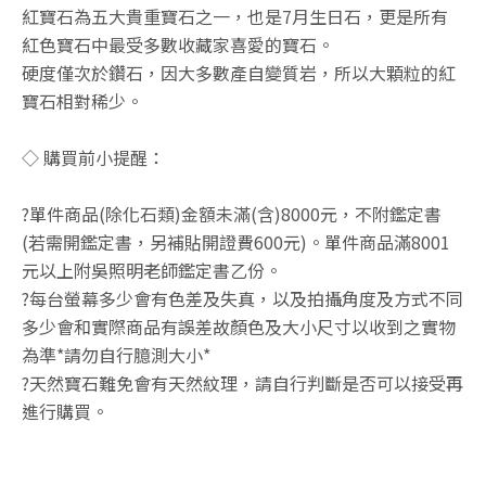
紅寶石為五大貴重寶石之一，也是7月生日石，更是所有
紅色寶石中最受多數收藏家喜愛的寶石。
硬度僅次於鑽石，因大多數產自變質岩，所以大顆粒的紅
寶石相對稀少。
◇ 購買前小提醒：
?單件商品(除化石類)金額未滿(含)8000元，不附鑑定書
(若需開鑑定書，另補貼開證費600元)。單件商品滿8001
元以上附吳照明老師鑑定書乙份。
?每台螢幕多少會有色差及失真，以及拍攝角度及方式不同
多少會和實際商品有誤差故顏色及大小尺寸以收到之實物
為準*請勿自行臆測大小*
?天然寶石難免會有天然紋理，請自行判斷是否可以接受再
進行購買。