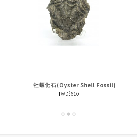
牡蠣化石(Oyster Shell Fossil)
TWD$610