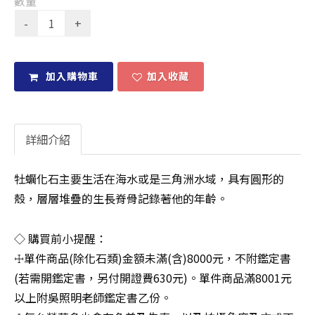
數量
加入購物車
加入收藏
詳細介紹
牡蠣化石主要生活在海水或是三角洲水域，具有圓形的
殼，層層堆疊的生長脊骨記錄著他的年齡。
◇ 購買前小提醒：
☩單件商品(除化石類)金額未滿(含)8000元，不附鑑定書
(若需開鑑定書，另付開證費630元)。單件商品滿8001元
以上附吳照明老師鑑定書乙份。