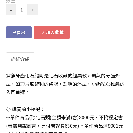
數量
加入收藏
已售出
詳細介紹
鯊魚牙齒化石絕對是化石收藏的經典款，霸氣的牙齒外
型，如刀片般鋒利的齒冠，對稱的外型，小編私心推薦的
入門首選。
◇ 購買前小提醒：
☩單件商品(除化石類)金額未滿(含)8000元，不附鑑定書
(若需開鑑定書，另付開證費630元)。單件商品滿8001元