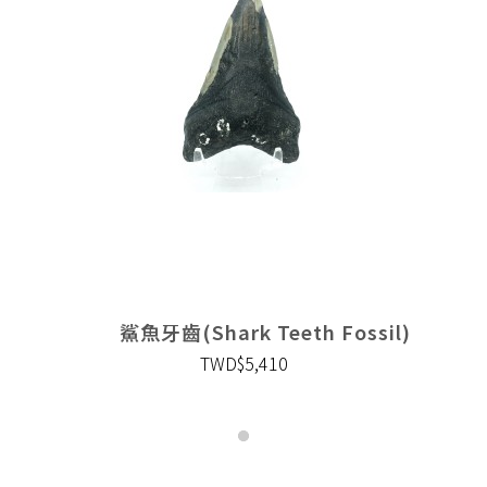
鯊魚牙齒(Shark Teeth Fossil)
TWD$5,410