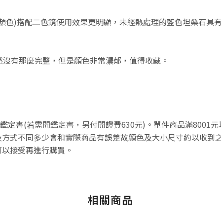
顏色)搭配二色鏡使用效果更明顯，未經熱處理的藍色坦桑石具
然沒有那麼完整，但是顏色非常濃郁，值得收藏。
不附鑑定書(若需開鑑定書，另付開證費630元)。單件商品滿800
方式不同多少會和實際商品有誤差故顏色及大小尺寸約以收到之
可以接受再進行購買。
相關商品