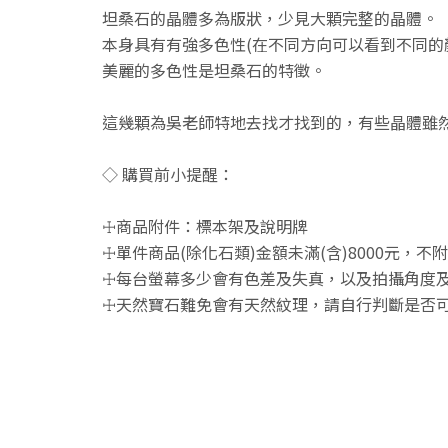
坦桑石的晶體多為版狀，少見大顆完整的晶體。
本身具有有強多色性(在不同方向可以看到不同的
美麗的多色性是坦桑石的特徵。
這幾顆為吳老師特地去找才找到的，有些晶體雖
◇ 購買前小提醒：
☩商品附件：標本架及說明牌
☩單件商品(除化石類)金額未滿(含)8000元，
☩每台螢幕多少會有色差及失真，以及拍攝角度及
☩天然寶石難免會有天然紋理，請自行判斷是否