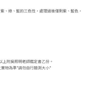
有紫、綠、藍的三色性，處理過後僅剩紫、藍色，
1元以上附吳照明老師鑑定書乙份。
實物為準*請勿自行臆測大小*