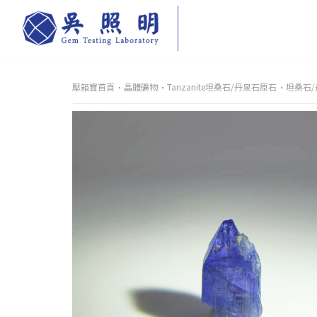
壓箱寶首頁
晶體礦物
Tanzanite坦桑石/丹泉石原石
坦桑石/丹