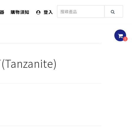
儀器
購物須知
登入
0
nzanite)