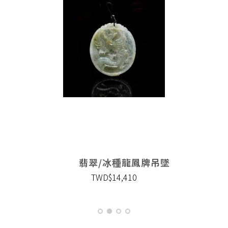
翡翠/冰種龍鳳牌吊墜
TWD$14,410