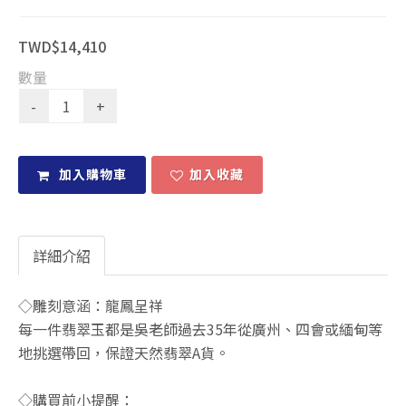
TWD$14,410
數量
加入購物車
加入收藏
詳細介紹
◇雕刻意涵：龍鳳呈祥
每一件翡翠玉都是吳老師過去35年從廣州、四會或緬甸等
地挑選帶回，保證天然翡翠A貨。
◇購買前小提醒：