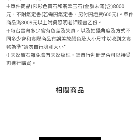
☩單件商品(限彩色寶石和翡翠玉石)金額未滿(含)8000
元，不附鑑定書(若需開鑑定書，另付開證費600元)。單件
商品滿8009元以上附吳照明老師鑑書乙份。
☩每台螢幕多少會有色差及失真，以及拍攝角度及方式不
同多少會和實際商品有誤差故顏色及大小尺寸以收到之實
物為準*請勿自行臆測大小*
☩天然寶石難免會有天然紋理，請自行判斷是否可以接受
再進行購買。
相關商品