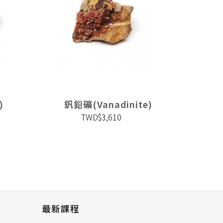
)
釩鉛礦(Vanadinite)
白鎢
TWD$3,610
最新課程