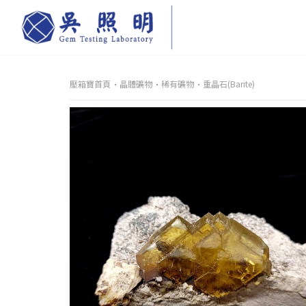
壓箱寶首頁
晶體礦物
稀有礦物
重晶石(Barite)