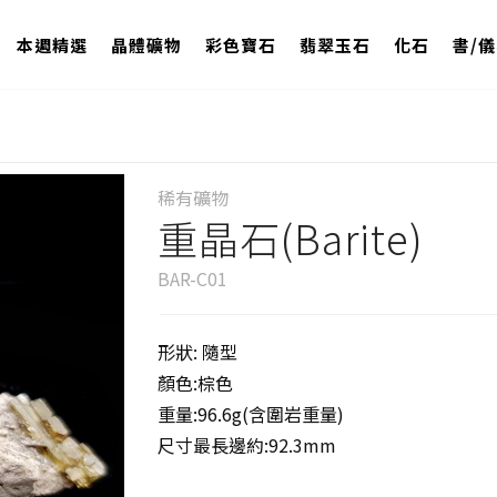
本週精選
晶體礦物
彩色寶石
翡翠玉石
化石
書/
稀有礦物
重晶石(Barite)
BAR-C01
形狀: 隨型
顏色:棕色
重量:96.6g(含圍岩重量)
尺寸最長邊約:92.3mm