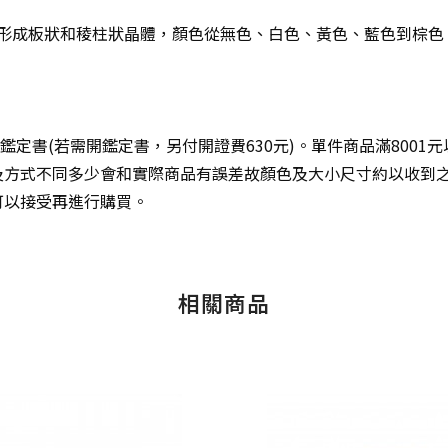
成形成板狀和稜柱狀晶體，顏色從無色、白色、黃色、藍色到棕色
不附鑑定書(若需開鑑定書，另付開證費630元)。單件商品滿800
方式不同多少會和實際商品有誤差故顏色及大小尺寸約以收到之
可以接受再進行購買。
相關商品