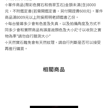
☩單件商品(限彩色寶石和翡翠玉石)金額未滿(含)8000
元，不附鑑定書(若需開鑑定書，另付開證費600元)。單件
商品滿8009元以上附吳照明老師鑑書乙份。
☩每台螢幕多少會有色差及失真，以及拍攝角度及方式不
同多少會和實際商品有誤差故顏色及大小尺寸以收到之實
物為準*請勿自行臆測大小*
☩天然寶石難免會有天然紋理，請自行判斷是否可以接受
再進行購買。
相關商品