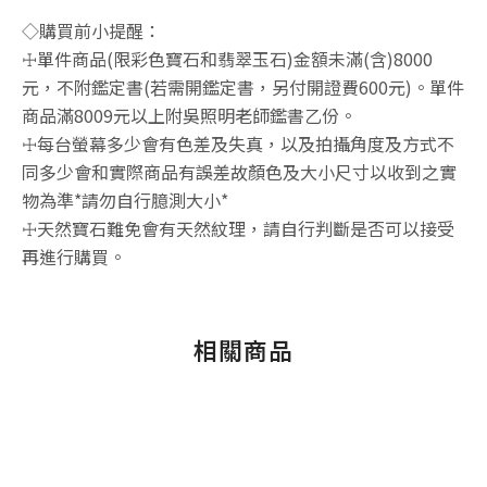
◇購買前小提醒：
☩單件商品(限彩色寶石和翡翠玉石)金額未滿(含)8000
元，不附鑑定書(若需開鑑定書，另付開證費600元)。單件
商品滿8009元以上附吳照明老師鑑書乙份。
☩每台螢幕多少會有色差及失真，以及拍攝角度及方式不
同多少會和實際商品有誤差故顏色及大小尺寸以收到之實
物為準*請勿自行臆測大小*
☩天然寶石難免會有天然紋理，請自行判斷是否可以接受
再進行購買。
相關商品