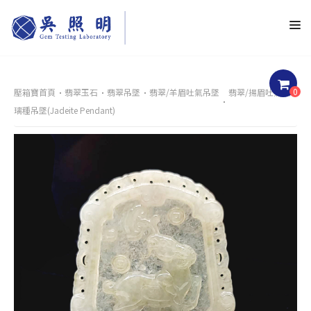
0
壓箱寶首頁
翡翠玉石
翡翠吊墜
翡翠/羊眉吐氣吊墜
翡翠/揚眉吐氣玻
璃種吊墜(Jadeite Pendant)