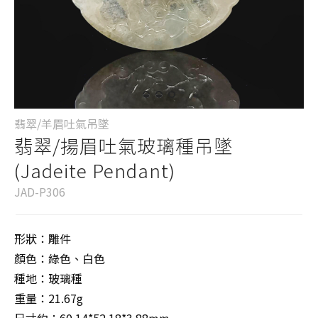
翡翠/羊眉吐氣吊墜
翡翠/揚眉吐氣玻璃種吊墜
(Jadeite Pendant)
JAD-P306
形狀：雕件
顏色：綠色、白色
種地：玻璃種
重量：21.67g