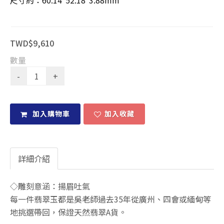
尺寸約：60.14*52.18*3.88mm
TWD$9,610
數量
加入購物車
加入收藏
詳細介紹
◇雕刻意涵：揚眉吐氣
每一件翡翠玉都是吳老師過去35年從廣州、四會或緬甸等
地挑選帶回，保證天然翡翠A貨。