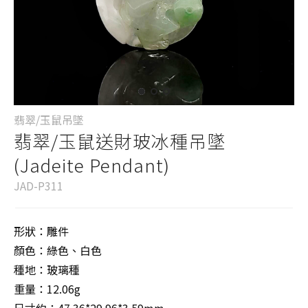
翡翠/玉鼠吊墜
翡翠/玉鼠送財玻冰種吊墜
(Jadeite Pendant)
JAD-P311
形狀：雕件
顏色：綠色、白色
種地：玻璃種
重量：12.06g