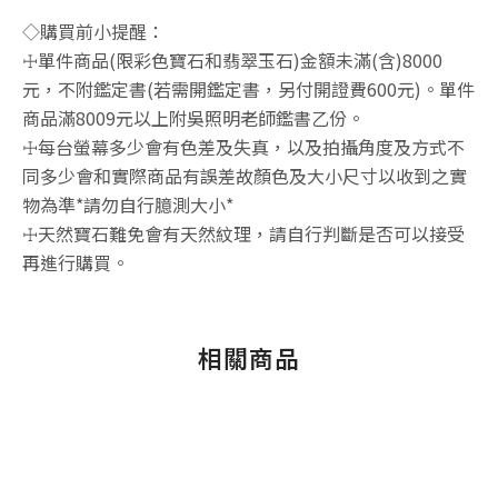
◇購買前小提醒：
☩單件商品(限彩色寶石和翡翠玉石)金額未滿(含)8000
元，不附鑑定書(若需開鑑定書，另付開證費600元)。單件
商品滿8009元以上附吳照明老師鑑書乙份。
☩每台螢幕多少會有色差及失真，以及拍攝角度及方式不
同多少會和實際商品有誤差故顏色及大小尺寸以收到之實
物為準*請勿自行臆測大小*
☩天然寶石難免會有天然紋理，請自行判斷是否可以接受
再進行購買。
相關商品