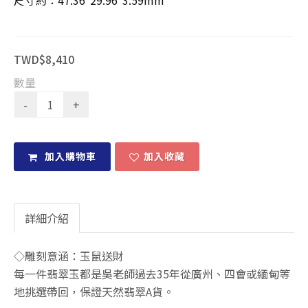
尺寸約：47.36*29.96*3.59mm
TWD$8,410
數量
加入購物車
加入收藏
詳細介紹
◇雕刻意涵：玉鼠送財
每一件翡翠玉都是吳老師過去35年從廣州、四會或緬甸等
地挑選帶回，保證天然翡翠A貨。