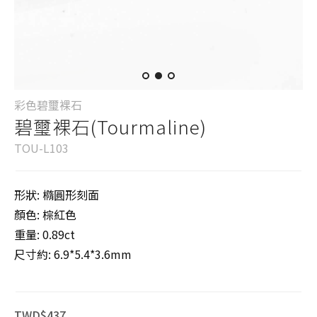
彩色碧璽裸石
碧璽裸石(Tourmaline)
TOU-L103
形狀: 橢圓形刻面
顏色: 棕紅色
重量: 0.89ct
尺寸約: 6.9*5.4*3.6mm
TWD$437