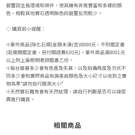
碧璽因生長環境和條件，使其擁有非常豐富和多樣的顏
色，相較其他寶石透明無色的碧璽反而較少。
◇ 購買前小提醒：
☩單件商品(除化石類)金額未滿(含)8000元，不附鑑定書
(若需開鑑定書，另付開證費630元)。單件商品滿8001元
以上附上吳照明老師鑑書乙份。
☩每台螢幕多少會有色差及失真，以及拍攝角度及方式不
同多少會和實際商品有誤差故顏色及大小尺寸以收到之實
物為準*請勿自行臆測大小*
☩天然寶石難免會有天然紋理，請自行判斷是否可以接受
再進行購買。
相關商品