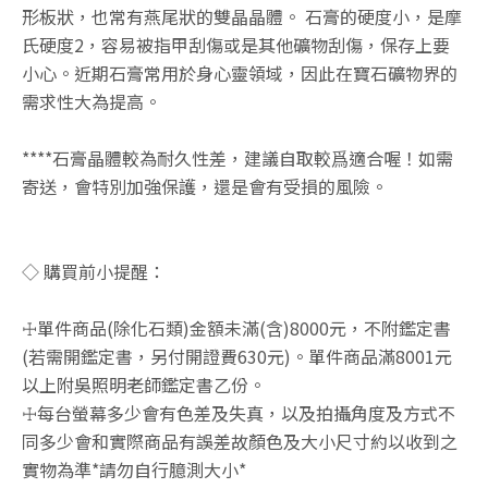
形板狀，也常有燕尾狀的雙晶晶體。 石膏的硬度小，是摩
氏硬度2，容易被指甲刮傷或是其他礦物刮傷，保存上要
小心。近期石膏常用於身心靈領域，因此在寶石礦物界的
需求性大為提高。
****石膏晶體較為耐久性差，建議自取較爲適合喔！如需
寄送，會特別加強保護，還是會有受損的風險。
◇ 購買前小提醒：
☩單件商品(除化石類)金額未滿(含)8000元，不附鑑定書
(若需開鑑定書，另付開證費630元)。單件商品滿8001元
以上附吳照明老師鑑定書乙份。
☩每台螢幕多少會有色差及失真，以及拍攝角度及方式不
同多少會和實際商品有誤差故顏色及大小尺寸約以收到之
實物為準*請勿自行臆測大小*