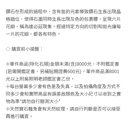
鑽石在形成的過程中，含有氫的元素導致鑽石生長出現晶
格錯位，使得石墨同時生長出現灰色的包裹體，呈現六片
花瓣，稱為達必茲現象。經過特定方向的切割和拋光讓每
一片的花瓣，都各有特色。
◇ 購買前小提醒：
☩單件商品(除化石類)金額未滿(含)8000元，不附鑑定書
(若需開鑑定書，另補貼開證費600元)。單件商品滿8001
元以上附吳照明老師鑑定書乙份。
☩每台螢幕多少會有色差及失真，以及拍攝角度及方式不
同多少會和實際商品有誤差故顏色及大小尺寸以收到之實
物為準*請勿自行臆測大小*
☩天然寶石難免會有天然紋理，請自行判斷是否可以接受
再進行購買。