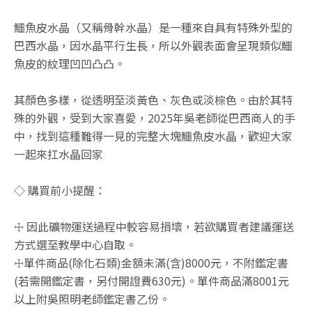
鱷魚皮水晶（又稱骨幹水晶）是一種來自具有特殊外型的
巴西水晶，因水晶平行生長，所以外觀表面會呈現類似鱷
魚皮的紋理凹凹凸凸。
其顏色多樣，從透明至淡黃色、灰色或淡棕色。由於其特
殊的外觀，受到大家喜愛，2025年吳老師從巴西商人的手
中，找到這種難得一見的完整大塊鱷魚皮水晶，歡迎大家
一起來扛水晶回家
◇ 購買前小提醒：
☩ 因此礦物運送過程中較容易損壞，若欲購買者建議運送
方式選至教學中心自取。
☩單件商品(除化石類)金額未滿(含)8000元，不附鑑定書
(若需開鑑定書，另付開證費630元)。單件商品滿8001元
以上附吳照明老師鑑定書乙份。