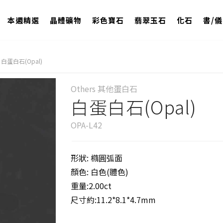
本週精選
晶體礦物
彩色寶石
翡翠玉石
化石
書/
白蛋白石(Opal)
Others 其他蛋白石
白蛋白石(Opal)
OPA-L42
形狀: 橢圓弧面
顏色: 白色(體色)
重量:2.00ct
尺寸約:11.2*8.1*4.7mm