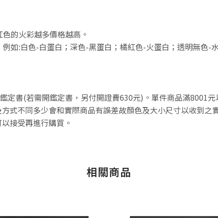
紅色的火彩越多價格越高。
例如:白色-白蛋白；深色-黑蛋白；橘紅色-火蛋白；透明無色-
不附鑑定書(若需開鑑定書，另付開證費630元)。單件商品滿800
方式不同多少會和實際商品有誤差故顏色及大小尺寸以收到之實
可以接受再進行購買。
相關商品