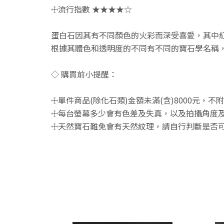
☩流行指數 ★★★★☆
蛋白石因其有不同顏色的火彩而深受喜愛，其中
根據其體色和透明度的不同有不同的寶石學名稱，
◇ 購買前小提醒：
☩單件商品(除化石類)金額未滿(含)8000元，
☩每台螢幕多少會有色差及失真，以及拍攝角度及
☩天然寶石難免會有天然紋理，請自行判斷是否