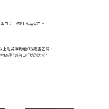
水蛋白；半透明-水晶蛋白。
1元以上附吳照明老師鑑定書乙份。
物為準*請勿自行臆測大小*