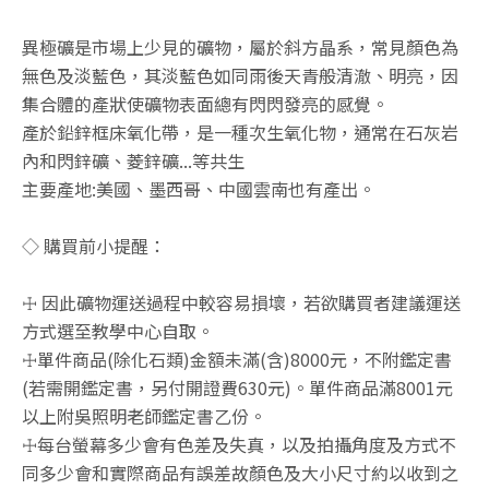
異極礦是市場上少見的礦物，屬於斜方晶系，常見顏色為
無色及淡藍色，其淡藍色如同雨後天青般清澈、明亮，因
集合體的產狀使礦物表面總有閃閃發亮的感覺。
產於鉛鋅框床氧化帶，是一種次生氧化物，通常在石灰岩
內和閃鋅礦、菱鋅礦...等共生
主要產地:美國、墨西哥、中國雲南也有產出。
◇ 購買前小提醒：
☩ 因此礦物運送過程中較容易損壞，若欲購買者建議運送
方式選至教學中心自取。
☩單件商品(除化石類)金額未滿(含)8000元，不附鑑定書
(若需開鑑定書，另付開證費630元)。單件商品滿8001元
以上附吳照明老師鑑定書乙份。
☩每台螢幕多少會有色差及失真，以及拍攝角度及方式不
同多少會和實際商品有誤差故顏色及大小尺寸約以收到之