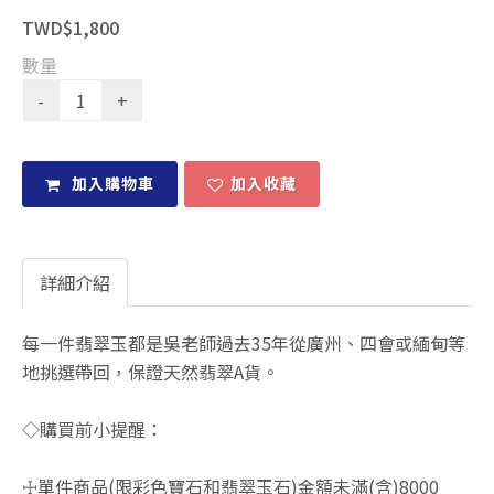
TWD$1,800
數量
加入購物車
加入收藏
詳細介紹
每一件翡翠玉都是吳老師過去35年從廣州、四會或緬甸等
地挑選帶回，保證天然翡翠A貨。
◇購買前小提醒：
☩單件商品(限彩色寶石和翡翠玉石)金額未滿(含)8000