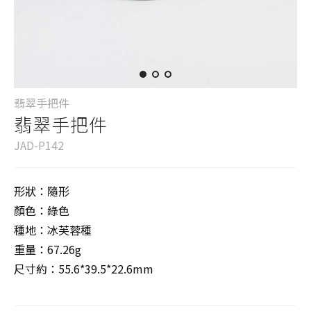
翡翠手把件
翡翠手把件
JAD-P142
形狀：隨形
顏色：綠色
種地：冰芙蓉種
重量：67.26g
尺寸約：55.6*39.5*22.6mm