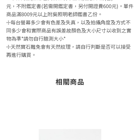
元，不附鑑定書(若需開鑑定書，另付開證費600元)。單件
商品滿8009元以上附吳照明老師鑑書乙份。
☩每台螢幕多少會有色差及失真，以及拍攝角度及方式不
同多少會和實際商品有誤差故顏色及大小尺寸以收到之實
物為準*請勿自行臆測大小*
☩天然寶石難免會有天然紋理，請自行判斷是否可以接受
再進行購買。
相關商品