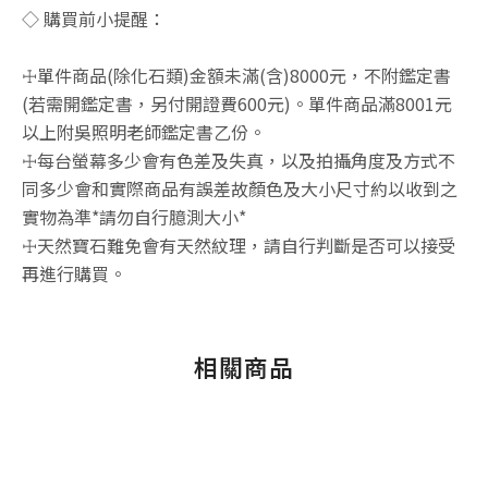
◇ 購買前小提醒：
☩單件商品(除化石類)金額未滿(含)8000元，不附鑑定書
(若需開鑑定書，另付開證費600元)。單件商品滿8001元
以上附吳照明老師鑑定書乙份。
☩每台螢幕多少會有色差及失真，以及拍攝角度及方式不
同多少會和實際商品有誤差故顏色及大小尺寸約以收到之
實物為準*請勿自行臆測大小*
☩天然寶石難免會有天然紋理，請自行判斷是否可以接受
再進行購買。
相關商品