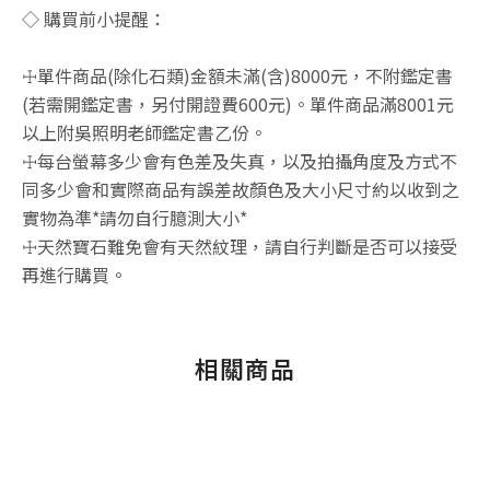
◇ 購買前小提醒：
☩單件商品(除化石類)金額未滿(含)8000元，不附鑑定書
(若需開鑑定書，另付開證費600元)。單件商品滿8001元
以上附吳照明老師鑑定書乙份。
☩每台螢幕多少會有色差及失真，以及拍攝角度及方式不
同多少會和實際商品有誤差故顏色及大小尺寸約以收到之
實物為準*請勿自行臆測大小*
☩天然寶石難免會有天然紋理，請自行判斷是否可以接受
再進行購買。
相關商品