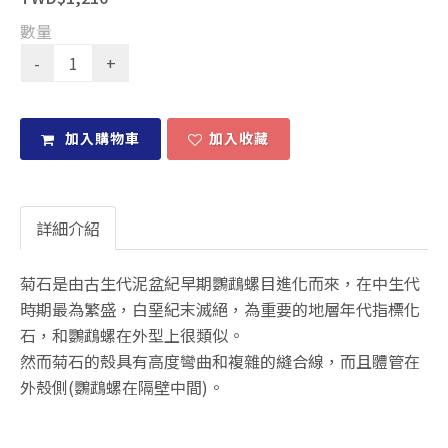
數量
加入購物車
加入收藏
詳細介紹
菊石是由古生代泥盆紀早期鸚鵡螺目進化而來，在中生代
時期最為繁盛，白堊紀末滅絕，為重要的地層年代指標化
石，和鸚鵡螺在外型上很類似。
然而菊石的殼具有高度彎曲和複雜的縫合線，而且體管在
外殼側(鸚鵡螺在隔壁中間)。