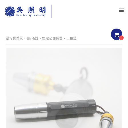
0
壓箱寶首頁
書/儀器
鑑定必備儀器
三色燈