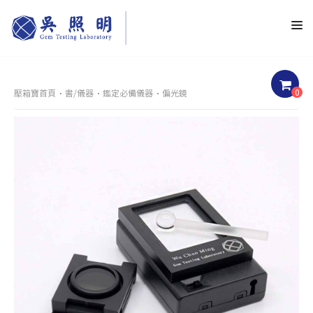
0
壓箱寶首頁
書/儀器
鑑定必備儀器
偏光鏡