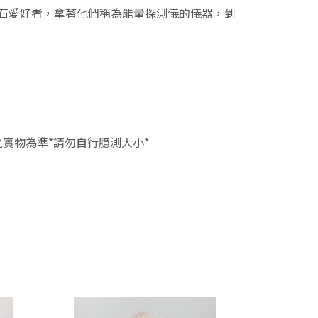
寶石愛好者，拿著他們稱為能量探測儀的儀器，到
實物為準*請勿自行臆測大小*