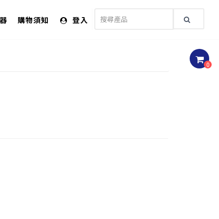
儀器
購物須知
登入
0
)