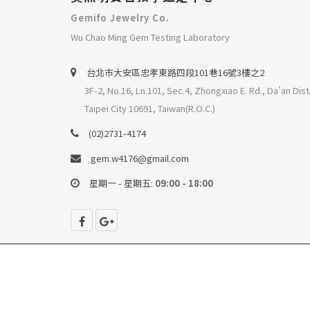
Gemifo Jewelry Co.
Wu Chao Ming Gem Testing Laboratory
台北巿大安區忠孝東路四段101巷16號3樓之2
3F-2, No.16, Ln.101, Sec.4, Zhongxiao E. Rd., Da'an Dist
Taipei City 10691, Taiwan(R.O.C.)
(02)2731-4174
gem.w4176@gmail.com
星期一 - 星期五:
09:00 - 18:00