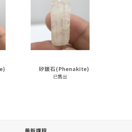
e)
矽鈹石(Phenakite)
矽鈹
已售出
最新課程