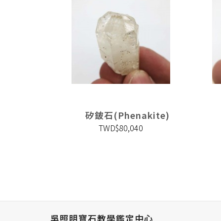
kite)
矽鈹石(Phenakite)
0
TWD$80,040
吳照明寶石教學鑑定中心