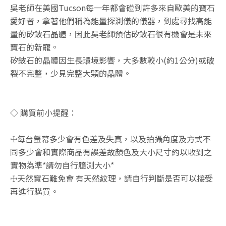
吳老師在美國Tucson每一年都會碰到許多來自歐美的寶石
愛好者，拿著他們稱為能量探測儀的儀器，到處尋找高能
量的矽鈹石晶體，因此吳老師預估矽鈹石很有機會是未來
寶石的新寵。
矽鈹石的晶體因生長環境影響，大多數較小(約1公分)或破
裂不完整，少見完整大顆的晶體。
◇ 購買前小提醒：
☩每台螢幕多少會有色差及失真，以及拍攝角度及方式不
同多少會和實際商品有誤差故顏色及大小尺寸約以收到之
實物為準*請勿自行臆測大小*
☩天然寶石難免會 有天然紋理，請自行判斷是否可以接受
再進行購買。