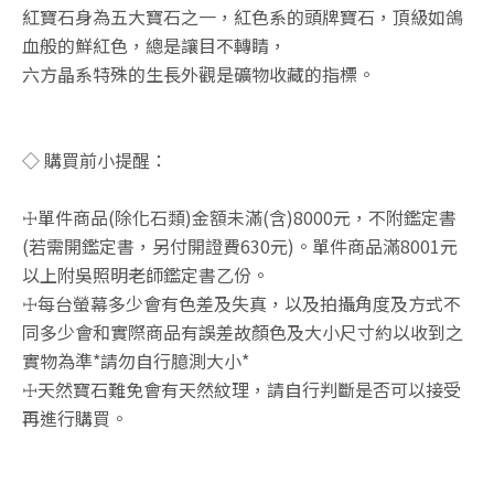
紅寶石身為五大寶石之一，紅色系的頭牌寶石，頂級如鴿
血般的鮮紅色，總是讓目不轉睛，
六方晶系特殊的生長外觀是礦物收藏的指標。
◇ 購買前小提醒：
☩單件商品(除化石類)金額未滿(含)8000元，不附鑑定書
(若需開鑑定書，另付開證費630元)。單件商品滿8001元
以上附吳照明老師鑑定書乙份。
☩每台螢幕多少會有色差及失真，以及拍攝角度及方式不
同多少會和實際商品有誤差故顏色及大小尺寸約以收到之
實物為準*請勿自行臆測大小*
☩天然寶石難免會有天然紋理，請自行判斷是否可以接受
再進行購買。