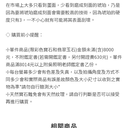
在市場上大多只看到蛋面，少看到磨成刻面的琥珀，乃是
因為要將琥珀磨成刻面會需要較高的技術，因為琥珀的硬
度只有3，一不小心就有可能將其表面刮壞。
◇ 購買前小提醒：
☩單件商品(限彩色寶石和翡翠玉石)金額未滿(含)8000
元，不附鑑定書(若需開鑑定書，另付開證費630元)。單件
商品滿8014元以上附吳照明老師鑑定書乙份。
☩每台螢幕多少會有色差及失真，以及拍攝角度及方式不
同多少會和實際商品有誤差故顏色及大小尺寸以收到之實
物為準*請勿自行臆測大小*
☩天然寶石難免會有天然紋理，請自行判斷是否可以接受
再進行購買。
相關商品