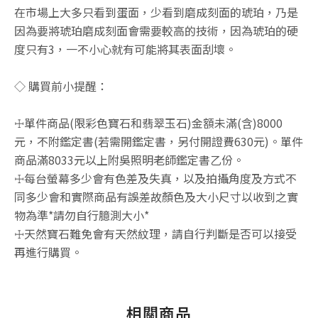
在市場上大多只看到蛋面，少看到磨成刻面的琥珀，乃是
因為要將琥珀磨成刻面會需要較高的技術，因為琥珀的硬
度只有3，一不小心就有可能將其表面刮壞。
◇ 購買前小提醒：
☩單件商品(限彩色寶石和翡翠玉石)金額未滿(含)8000
元，不附鑑定書(若需開鑑定書，另付開證費630元)。單件
商品滿8033元以上附吳照明老師鑑定書乙份。
☩每台螢幕多少會有色差及失真，以及拍攝角度及方式不
同多少會和實際商品有誤差故顏色及大小尺寸以收到之實
物為準*請勿自行臆測大小*
☩天然寶石難免會有天然紋理，請自行判斷是否可以接受
再進行購買。
相關商品