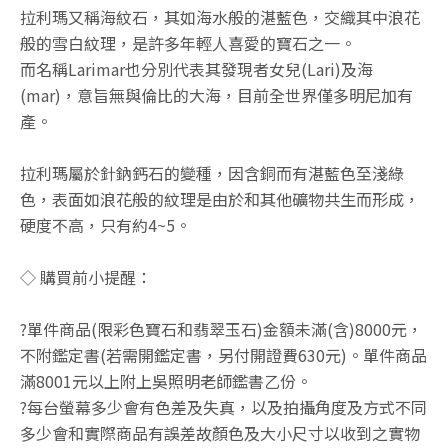
拉利瑪又稱海紋石，其如海水般的湛藍色，交織其中浪花
般的雪白紋理，是許多年輕人喜愛的寶石之一。
而名稱Larimar也分別代表其發現者女兒(Lari)及海
(mar)，意旨無與倫比的大海，目前全世界僅多明尼加有
產。
拉利瑪屬於針鈉鈣石的變種，因含銅而有湛藍色至淺綠
色，表面如浪花般的紋理是由於和其他礦物共生而形成，
硬度不高，只有約4~5。
◇ 購買前小提醒：
?單件商品(限彩色寶石和翡翠玉石)金額未滿(含)8000元，
不附鑑定書(若需開鑑定書，另付開證費630元)。單件商品
滿8001元以上附上吳照明老師鑑書乙份。
?每台螢幕多少會有色差及失真，以及拍攝角度及方式不同
多少會和實際商品有誤差故顏色及大小尺寸以收到之實物