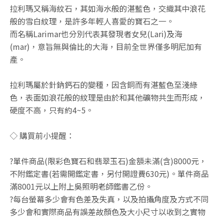
拉利瑪又稱海紋石，其如海水般的湛藍色，交織其中浪花
般的雪白紋理，是許多年輕人喜愛的寶石之一。
而名稱Larimar也分別代表其發現者女兒(Lari)及海
(mar)，意旨無與倫比的大海，目前全世界僅多明尼加有
產。
拉利瑪屬於針鈉鈣石的變種，因含銅而有湛藍色至淺綠
色，表面如浪花般的紋理是由於和其他礦物共生而形成，
硬度不高，只有約4~5。
◇ 購買前小提醒：
?單件商品(限彩色寶石和翡翠玉石)金額未滿(含)8000元，
不附鑑定書(若需開鑑定書，另付開證費630元)。單件商品
滿8001元以上附上吳照明老師鑑書乙份。
?每台螢幕多少會有色差及失真，以及拍攝角度及方式不同
多少會和實際商品有誤差故顏色及大小尺寸以收到之實物