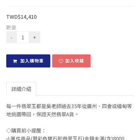
TWD$14,410
數量
加入購物車
加入收藏
詳細介紹
每一件翡翠玉都是吳老師過去35年從廣州、四會或緬甸等
地挑選帶回，保證天然翡翠A貨。
◇購買前小提醒：
☩單件商品(限彩色寶石和翡翠玉石)金額未滿(含)8000