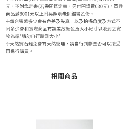
元，不附鑑定書(若需開鑑定書，另付開證費630元)。單件
商品滿8001元以上附吳照明老師鑑書乙份。
☩每台螢幕多少會有色差及失真，以及拍攝角度及方式不
同多少會和實際商品有誤差故顏色及大小尺寸以收到之實
物為準*請勿自行臆測大小*
☩天然寶石難免會有天然紋理，請自行判斷是否可以接受
再進行購買。
相關商品