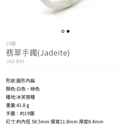
19圍
翡翠手鐲(Jadeite)
JAD-B91
形狀:圓形內扁
顏色:白色、綠色
種地:冰芙蓉種
重量:41.8 g
手圍：約19圍
尺寸:約內徑 58.5mm 版寬11.8mm 厚度6.4mm