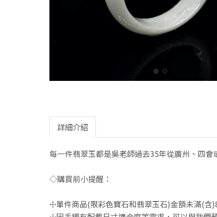
詳細介紹
每一件翡翠玉都是吳老師過去35年從廣州、四會
◇購買前小提醒：
☩單件商品(限彩色寶石和翡翠玉石)金額未滿(含)
☩因手鐲有配戴尺寸適合度等需求，可以與我們