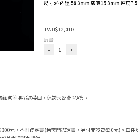
尺寸:約內徑 58.3mm 版寬15.3mm 厚度7.
TWD$12,010
數量
或緬甸等地挑選帶回，保證天然翡翠A貨。
8000元，不附鑑定書(若需開鑑定書，另付開證費630元)。單
預約至現場試戴購買