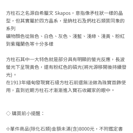
方柱石之名源自希臘文 Skapos，意指像矛柱狀一樣的晶
型，但其實屬於四方晶系，是鈉柱石及鈣柱石類質同象的
系列
礦物顏色從無色、白色、灰色、淺藍、淺綠、淺黃、粉紅
到紫羅蘭色等十分多樣
方柱石其中一大特色就是部分具有明顯的螢光反應，長波
螢光下呈現黃色，還有粉紅色的磷光(將光源移開後持續發
光)。
在1913年緬甸發現寶石級方柱石前還無法做為珠寶首飾使
用，直到近期方柱石才漸漸進入寶石收藏家的眼中。
◇ 購買前小提醒：
☩單件商品(除化石類)金額未滿(含)8000元，不附鑑定書