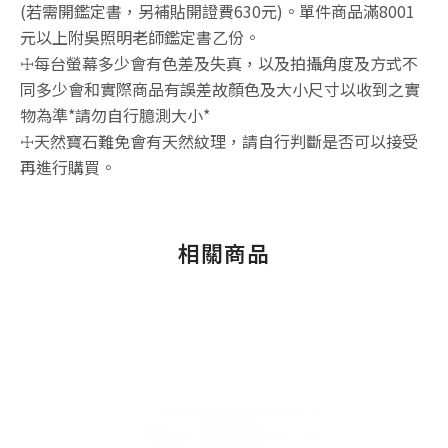
(若需開鑑定書，另補貼開證費630元)。單件商品滿8001
元以上附吳照明老師鑑定書乙份。
☩每台螢幕多少會有色差及失真，以及拍攝角度及方式不
同多少會和實際商品有誤差故顏色及大小尺寸以收到之實
物為準*請勿自行臆測大小*
☩天然寶石難免會有天然紋理，請自行判斷是否可以接受
再進行購買。
相關商品