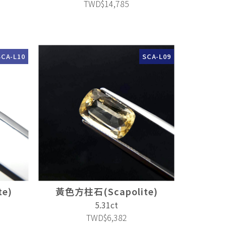
TWD$14,785
SCA-L10
SCA-L09
e)
黃色方柱石(Scapolite)
5.31ct
TWD$6,382