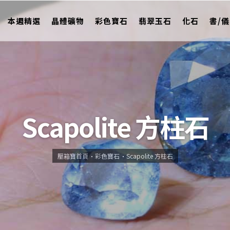
本週精選
晶體礦物
彩色寶石
翡翠玉石
化石
書/
Scapolite 方柱石
壓箱寶首頁
彩色寶石
Scapolite 方柱石