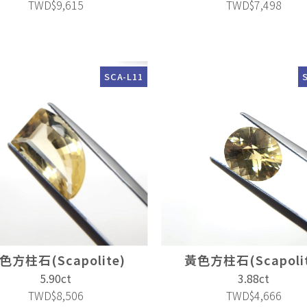
TWD$9,615
TWD$7,498
SCA-L11
色方柱石(Scapolite)
黃色方柱石(Scapolit
5.90ct
3.88ct
TWD$8,506
TWD$4,666