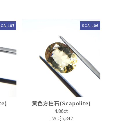
SCA-L07
SCA-L06
e)
黃色方柱石(Scapolite)
4.86ct
TWD$5,842