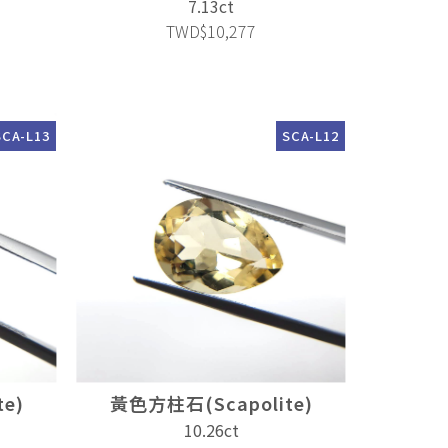
7.13ct
TWD$10,277
SCA-L13
SCA-L12
e)
黃色方柱石(Scapolite)
10.26ct