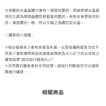
大多數的水晶晶體只會有一頭是完整的，而赫奇蒙水晶最
特別之處為兩頭晶體形狀都是完整的，有些本身更是特別
亮，像是鑽石一般，所以又稱之為鑽石型水晶。
◇購買前小提醒：
☩每台螢幕多少會有色差及失真，以及拍攝角度及方式不
同多少會和實際商品有誤差故顏色及大小尺寸約以收到之
實物為準*請勿自行臆測大小*
☩天然寶石難免會有天然紋理，請自行判斷是否可以接受
再進行購買。
相關商品