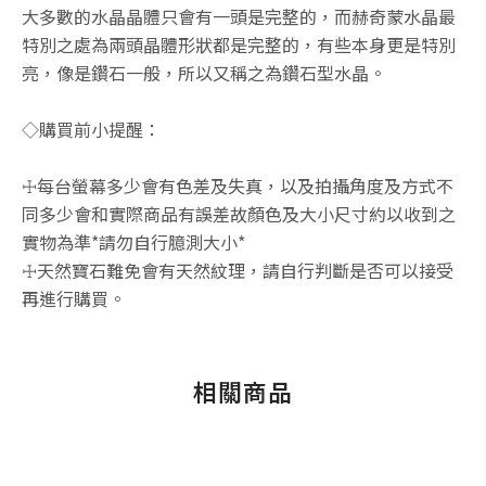
大多數的水晶晶體只會有一頭是完整的，而赫奇蒙水晶最
特別之處為兩頭晶體形狀都是完整的，有些本身更是特別
亮，像是鑽石一般，所以又稱之為鑽石型水晶。
◇購買前小提醒：
☩每台螢幕多少會有色差及失真，以及拍攝角度及方式不
同多少會和實際商品有誤差故顏色及大小尺寸約以收到之
實物為準*請勿自行臆測大小*
☩天然寶石難免會有天然紋理，請自行判斷是否可以接受
再進行購買。
相關商品