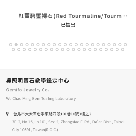
Tourmaline/Tourmaline)
紅寶碧璽裸石(Red Tourmaline/Tourmaline)
已售出
吳照明寶石教學鑑定中心
Gemifo Jewelry Co.
Wu Chao Ming Gem Testing Laboratory
台北巿大安區忠孝東路四段101巷16號3樓之2
3F-2, No.16, Ln.101, Sec.4, Zhongxiao E. Rd., Da'an Dist., Taipei
City 10691, Taiwan(R.O.C.)