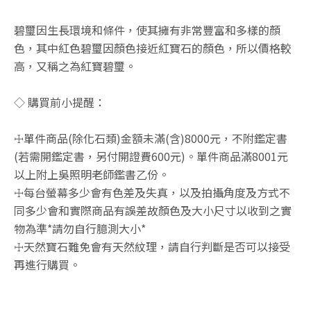
碧璽因生長環境和條件，使其擁有非常豐富和多樣的顏
色，其中紅色碧璽因顏色接近紅寶石的顏色，所以價格較
高，又稱之為紅寶碧璽。
◇ 購買前小提醒：
☩單件商品(除化石類)金額未滿(含)8000元，不附鑑定書
(若需開鑑定書，另付開證費600元)。單件商品滿8001元
以上附上吳照明老師鑑書乙份。
☩每台螢幕多少會有色差及失真，以及拍攝角度及方式不
同多少會和實際商品有誤差故顏色及大小尺寸以收到之實
物為準*請勿自行臆測大小*
☩天然寶石難免會有天然紋理，請自行判斷是否可以接受
再進行購買。