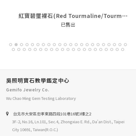
Tourmaline/Tourmaline)
紅寶碧璽裸石(Red Tourmaline/Tourmaline)
已售出
吳照明寶石教學鑑定中心
Gemifo Jewelry Co.
Wu Chao Ming Gem Testing Laboratory
台北巿大安區忠孝東路四段101巷16號3樓之2
3F-2, No.16, Ln.101, Sec.4, Zhongxiao E. Rd., Da'an Dist., Taipei
City 10691, Taiwan(R.O.C.)