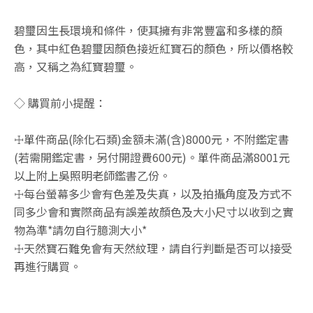
碧璽因生長環境和條件，使其擁有非常豐富和多樣的顏
色，其中紅色碧璽因顏色接近紅寶石的顏色，所以價格較
高，又稱之為紅寶碧璽。
◇ 購買前小提醒：
☩單件商品(除化石類)金額未滿(含)8000元，不附鑑定書
(若需開鑑定書，另付開證費600元)。單件商品滿8001元
以上附上吳照明老師鑑書乙份。
☩每台螢幕多少會有色差及失真，以及拍攝角度及方式不
同多少會和實際商品有誤差故顏色及大小尺寸以收到之實
物為準*請勿自行臆測大小*
☩天然寶石難免會有天然紋理，請自行判斷是否可以接受
再進行購買。