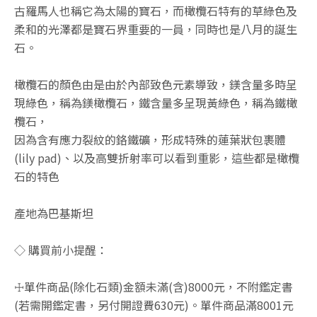
古羅馬人也稱它為太陽的寶石，而橄欖石特有的草綠色及
柔和的光澤都是寶石界重要的一員，同時也是八月的誕生
石。
橄欖石的顏色由是由於內部致色元素導致，鎂含量多時呈
現綠色，稱為鎂橄欖石，鐵含量多呈現黃綠色，稱為鐵橄
欖石，
因為含有應力裂紋的鉻鐵礦，形成特殊的蓮葉狀包裹體
(lily pad)、以及高雙折射率可以看到重影，這些都是橄欖
石的特色
產地為巴基斯坦
◇ 購買前小提醒：
☩單件商品(除化石類)金額未滿(含)8000元，不附鑑定書
(若需開鑑定書，另付開證費630元)。單件商品滿8001元