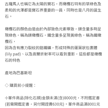
古羅馬人也稱它為太陽的寶石，而橄欖石特有的草綠色及
柔和的光澤都是寶石界重要的一員，同時也是八月的誕生
石。
橄欖石的顏色由是由於內部致色元素導致，鎂含量多時呈
現綠色，稱為鎂橄欖石，鐵含量多呈現黃綠色，稱為鐵橄
欖石，
因為含有應力裂紋的鉻鐵礦，形成特殊的蓮葉狀包裹體
(lily pad)、以及高雙折射率可以看到重影，這些都是橄欖
石的特色
產地為巴基斯坦
◇ 購買前小提醒：
☩單件商品(除化石類)金額未滿(含)8000元，不附鑑定書
(若需開鑑定書，另付開證費630元)。單件商品滿8001元