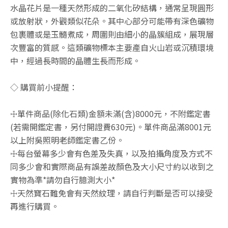
水晶花片是一種天然形成的二氧化矽結構，通常呈現圓形
或放射狀，外觀類似花朵。其中心部分可能帶有深色礦物
包裹體或是玉髓煮成，周圍則由細小的晶簇組成，展現層
次豐富的質感。這類礦物標本主要產自火山岩或沉積環境
中，經過長時間的晶體生長而形成。
◇ 購買前小提醒：
☩單件商品(除化石類)金額未滿(含)8000元，不附鑑定書
(若需開鑑定書，另付開證費630元)。單件商品滿8001元
以上附吳照明老師鑑定書乙份。
☩每台螢幕多少會有色差及失真，以及拍攝角度及方式不
同多少會和實際商品有誤差故顏色及大小尺寸約以收到之
實物為準*請勿自行臆測大小*
☩天然寶石難免會有天然紋理，請自行判斷是否可以接受
再進行購買。