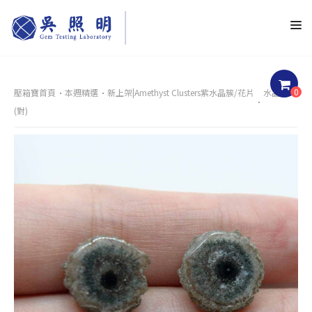
0
壓箱寶首頁
本週精選
新上架|Amethyst Clusters紫水晶簇/花片
水晶花
(對)