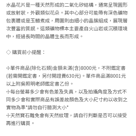
水晶花片是一種天然形成的二氧化矽結構，通常呈現圓形
或放射狀，外觀類似花朵。其中心部分可能帶有深色礦物
包裹體或是玉髓煮成，周圍則由細小的晶簇組成，展現層
次豐富的質感。這類礦物標本主要產自火山岩或沉積環境
中，經過長時間的晶體生長而形成。
◇ 購買前小提醒：
☩單件商品(除化石類)金額未滿(含)8000元，不附鑑定書
(若需開鑑定書，另付開證費630元)。單件商品滿8001元
以上附吳照明老師鑑定書乙份。
☩每台螢幕多少會有色差及失真，以及拍攝角度及方式不
同多少會和實際商品有誤差故顏色及大小尺寸約以收到之
實物為準*請勿自行臆測大小*
☩天然寶石難免會有天然紋理，請自行判斷是否可以接受
再進行購買。