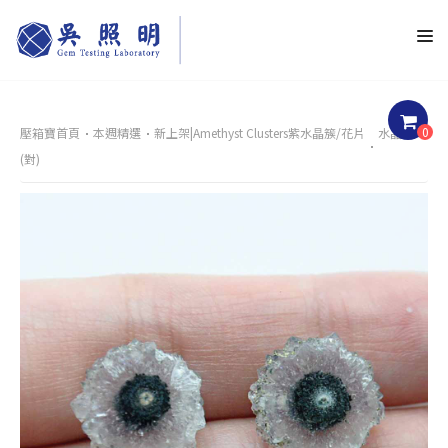
0
壓箱寶首頁
本週精選
新上架|Amethyst Clusters紫水晶簇/花片
水晶花
(對)