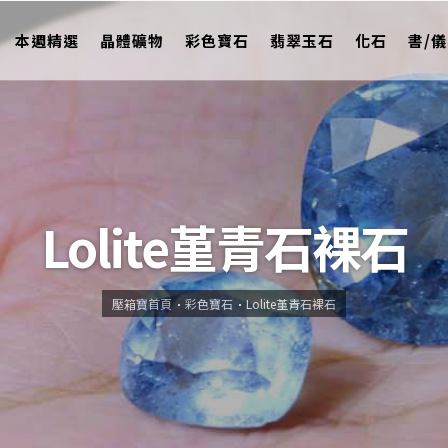
本週精選
晶體礦物
彩色寶石
翡翠玉石
化石
書/
Lolite堇青石裸石
壓箱寶首頁
彩色寶石
Lolite堇青石裸石